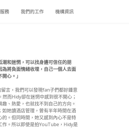
的服務
我們的工作
機構資訊
低潮和迷惘，可以找身邊可信任的朋
因為將負面情緒收埋，自己一個人去面
不開心。」
nnel的留言，我們可以發現fan子們都好鍾意
。然而Hidy卻在迷惘中感到很不開心；
興趣、熱愛，也就找不到自己的方向。
；如她讀酒店管理，曾有半年時間在酒
心的。但同時間，她又感到內心不是特
。所以即使是拍YouTube，Hidy是