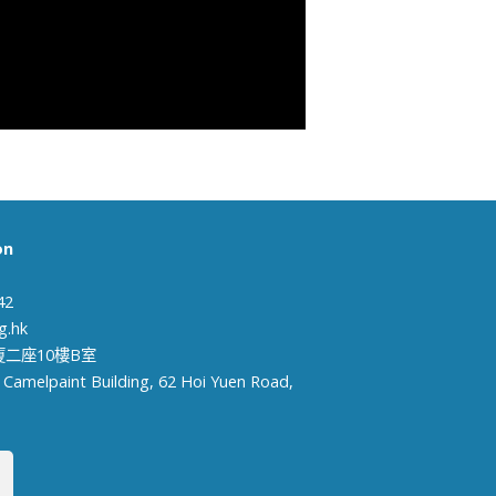
on
42
g.hk
廈二座10樓B室
, Camelpaint Building, 62 Hoi Yuen Road,