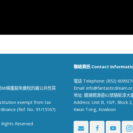
聯絡資訊 Contact Informati
電話 Telephone: (852) 609927
88條獲豁免繳稅的屬公共性質
Email:
info@fantasticdream.or
地址: 觀塘開源道62號駱駝漆大
nstitution exempt from tax
Address: Unit B, 10/F, Block 2
dinance (Ref. No.: 91/15167)
Kwun Tong, Kowloon
 Rights Reserved.