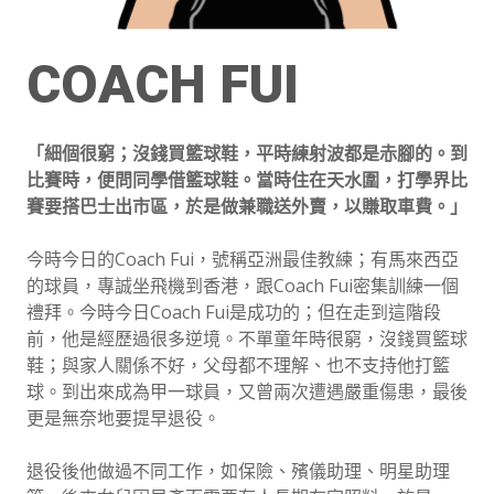
COACH FUI
「細個很窮；沒錢買籃球鞋，平時練射波都是赤腳的。到
比賽時，便問同學借籃球鞋。當時住在天水圍，打學界比
賽要搭巴士出市區，於是做兼職送外賣，以賺取車費。」
今時今日的Coach Fui，號稱亞洲最佳教練；有馬來西亞
的球員，專誠坐飛機到香港，跟Coach Fui密集訓練一個
禮拜。今時今日Coach Fui是成功的；但在走到這階段
前，他是經歷過很多逆境。不單童年時很窮，沒錢買籃球
鞋；與家人關係不好，父母都不理解、也不支持他打籃
球。到出來成為甲一球員，又曾兩次遭遇嚴重傷患，最後
更是無奈地要提早退役。
退役後他做過不同工作，如保險、殯儀助理、明星助理