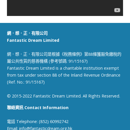
網．想．正．有限公司
Fantastic Dream Limited
網．想．正．有限公司是根據《稅務條例》第88條獲豁免繳稅的
屬公共性質的慈善機構 (參考號碼: 91/15167)
Fantastic Dream Limited is a charitable institution exempt
from tax under section 88 of the Inland Revenue Ordinance
(Ref. No.: 91/15167)
© 2015-2022 Fantastic Dream Limited. All Rights Reserved.
聯絡資訊 Contact Information
電話 Telephone: (852) 60992742
Email:
info@fantasticdream.org.hk