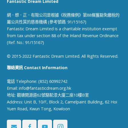
Fantastic Dream Limited
網．想．正．有限公司是根據《稅務條例》第88條獲豁免繳稅的
屬公共性質的慈善機構 (參考號碼: 91/15167)
Fantastic Dream Limited is a charitable institution exempt
from tax under section 88 of the Inland Revenue Ordinance
(Ref. No.: 91/15167)
© 2015-2022 Fantastic Dream Limited. All Rights Reserved.
聯絡資訊 Contact Information
電話 Telephone: (852) 60992742
Email:
info@fantasticdream.org.hk
地址: 觀塘開源道62號駱駝漆大廈二座10樓B室
Address: Unit B, 10/F, Block 2, Camelpaint Building, 62 Hoi
Yuen Road, Kwun Tong, Kowloon