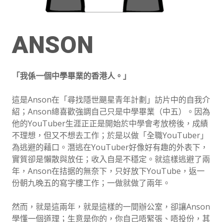
ANSON
「我係一個中學畢業的香港人。」
這是Anson在「尋找隱世颶星青年計劃」訪片中的自我介
紹；Anson總喜歡強調自己只是中學畢業（中五）。因為
他的YouTuber生涯正正是開始於中學會考放榜後，成績
不理想，但又不想去工作；於是以做「全職YouTuber」
為逃避的藉口。潛逃在YouTuber好像好有趣的外表下，
實質卻是懶散與放任；收入自是不穩定。就這樣逃避了兩
年，Anson在拮据的無奈下，只好放下YouTube，返一
份朝九晚五的寫字樓工作；一做就做了兩年。
然而，就是這兩年，就是這樣的一間辦公室，卻讓Anson
學懂一個道理；生意是你的，你自己唔緊張、唔投份，其