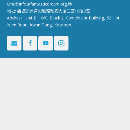
Email:
info@fantasticdream.org.hk
地址: 觀塘開源道62號駱駝漆大廈二座10樓B室
Address: Unit B, 10/F, Block 2, Camelpaint Building, 62 Hoi
Yuen Road, Kwun Tong, Kowloon